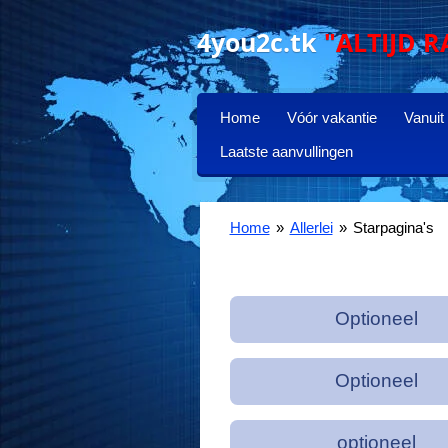
Ga
4you2c.tk
"ALTIJD R
direct
naar
de
hoofdinhoud
Home
Vóór vakantie
Vanuit
Laatste aanvullingen
Home
»
Allerlei
»
Starpagina's
Optioneel
Optioneel
optioneel