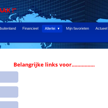
AAK !"
 buitenland
Financieel
Allerlei
Mijn favorieten
Actueel
Belangrijke links voor................