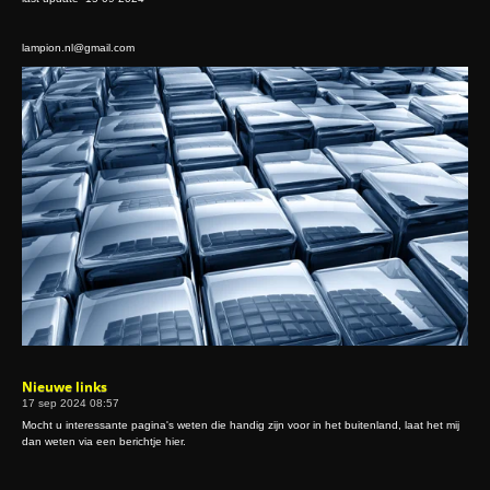
lampion.nl@gmail.com
Nieuwe links
17 sep 2024
08:57
Mocht u interessante pagina's weten die handig zijn voor in het buitenland, laat het mij
dan weten via een berichtje hier.