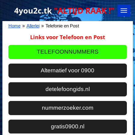
Ga
4you2c.tk
"ALTIJD RAAK !"
direct
naar
de
Home
»
Allerlei
»
Telefonie en Post
hoofdinhoud
Links voor Telefoon en Post
TELEFOONNUMMERS
Alternatief voor 0900
detelefoongids.nl
nummerzoeker.com
gratis0900.nl