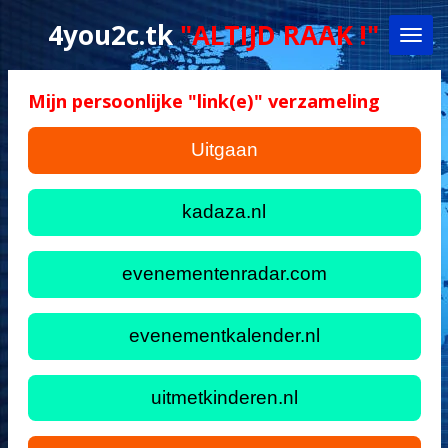
Ga
4you2c.tk
"ALTIJD RAAK !"
direct
naar
de
Mijn persoonlijke "link(e)" verzameling
hoofdinhoud
Uitgaan
kadaza.nl
evenementenradar.com
evenementkalender.nl
uitmetkinderen.nl