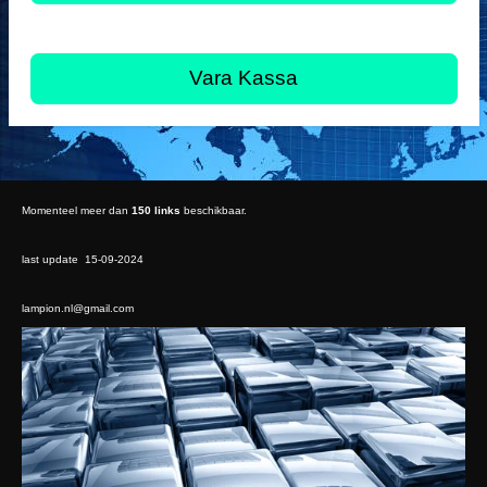
Vara Kassa
Momenteel meer dan
150 links
beschikbaar.
last update 15-09-2024
lampion.nl@gmail.com