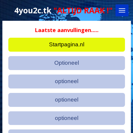
Ga
4you2c.tk
"ALTIJD RAAK !"
direct
naar
de
Laatste aanvullingen.....
hoofdinhoud
Startpagina.nl
Optioneel
optioneel
optioneel
optioneel