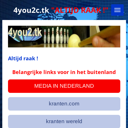
Ga
4you2c.tk
"ALTIJD RAAK !"
direct
naar
de
hoofdinhoud
Altijd raak !
Belangrijke links voor in het buitenland
MEDIA IN NEDERLAND
kranten.com
kranten wereld