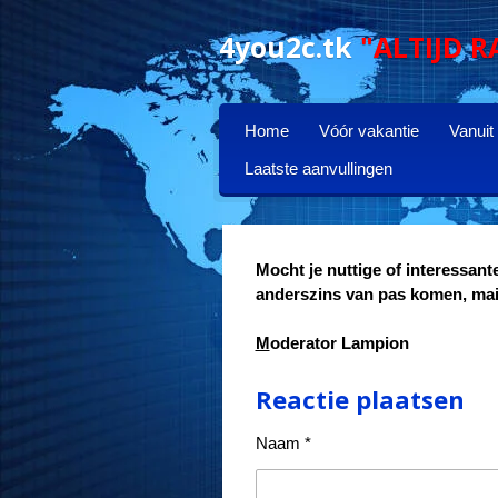
Ga
4you2c.tk
"ALTIJD R
direct
naar
de
hoofdinhoud
Home
Vóór vakantie
Vanuit
Laatste aanvullingen
Mocht je nuttige of interessant
anderszins van pas komen, mai
M
oderator
Lampion
Reactie plaatsen
Naam *